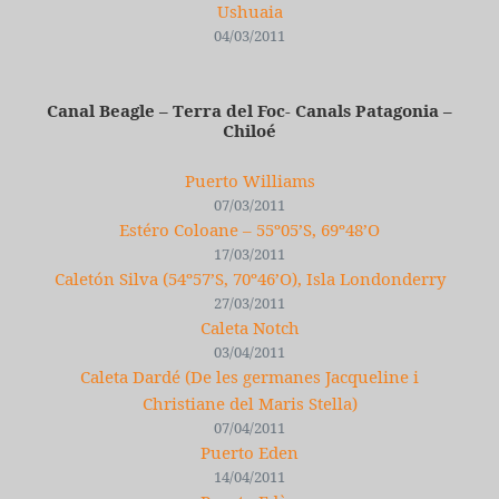
Ushuaia
04/03/2011
Canal Beagle – Terra del Foc- Canals Patagonia –
Chiloé
Puerto Williams
07/03/2011
Estéro Coloane – 55º05’S, 69º48’O
17/03/2011
Caletón Silva (54º57’S, 70º46’O), Isla Londonderry
27/03/2011
Caleta Notch
03/04/2011
Caleta Dardé (De les germanes Jacqueline i
Christiane del Maris Stella)
07/04/2011
Puerto Eden
14/04/2011