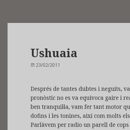
Ushuaia
Publicat
23/02/2011
el
Després de tantes dubtes i neguits, v
pronòstic no es va equivoca gaire i r
ben tranquil·la, vam fer tant motor q
dofins i les tonines, així com molts e
Parlàvem per radio un parell de cops 