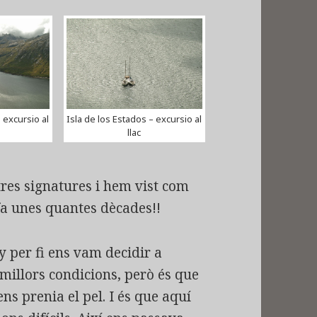
 excursio al
Isla de los Estados – excursio al
llac
stres signatures i hem vist com
 fa unes quantes dècades!!
 per fi ens vam decidir a
 millors condicions, però és que
s prenia el pel. I és que aquí