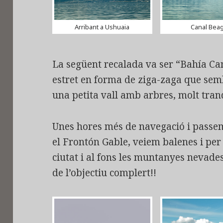
Arribant a Ushuaia
Canal Beag
La següent recalada va ser “Bahía Cam
estret en forma de ziga-zaga que sembl
una petita vall amb arbres, molt tranq
Unes hores més de navegació i passem
el Frontón Gable, veiem balenes i per 
ciutat i al fons les muntanyes nevade
de l’objectiu complert!!