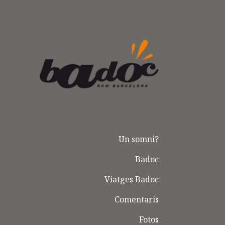
Badoc
Un somni?
Badoc
Viatges Badoc
Comentaris
Fotos