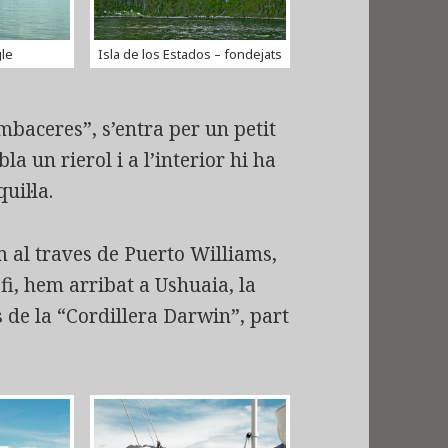
le
Isla de los Estados – fondejats
baceres”, s’entra per un petit
a un rierol i a l’interior hi ha
uil·la.
 al traves de Puerto Williams,
fi, hem arribat a Ushuaia, la
s de la “Cordillera Darwin”, part