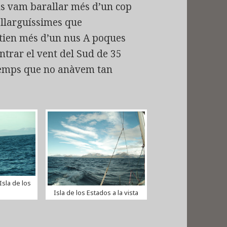
ns vam barallar més d’un cop
 llarguíssimes que
entien més d’un nus A poques
entrar el vent del Sud de 35
a temps que no anàvem tan
Isla de los
Isla de los Estados a la vista