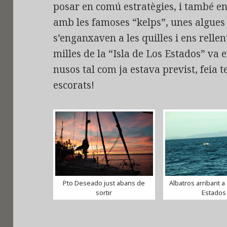
posar en comú estratègies, i també e
amb les famoses “kelps”, unes algues
s’enganxaven a les quilles i ens rell
milles de la “Isla de Los Estados” va 
nusos tal com ja estava previst, fei
escorats!
Pto Deseado just abans de
Albatros arribant a 
sortir
Estados