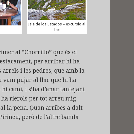
Isla de los Estados – excursio al
y
llac
mer al “Chorrillo” que és el
destacament, per arribar hi ha
 arrels i les pedres, que amb la
ia vam pujar al llac que hi ha
hi camí, i s’ha d’anar tantejant
i ha rierols per tot arreu mig
val la pena. Quan arribes a dalt
 Pirineu, però de l’altre banda