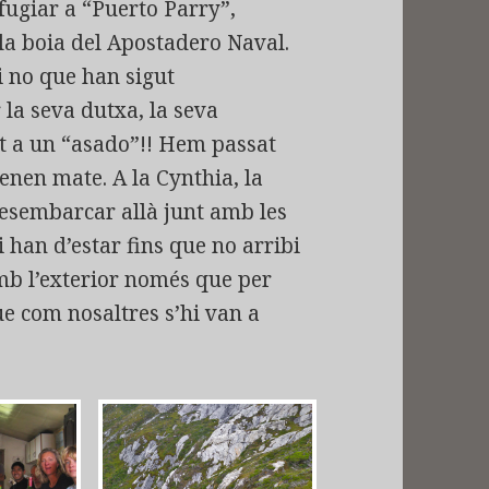
fugiar a “Puerto Parry”,
a boia del Apostadero Naval.
i no que han sigut
 la seva dutxa, la seva
at a un “asado”!! Hem passat
enen mate. A la Cynthia, la
desembarcar allà junt amb les
i han d’estar fins que no arribi
amb l’exterior només que per
que com nosaltres s’hi van a