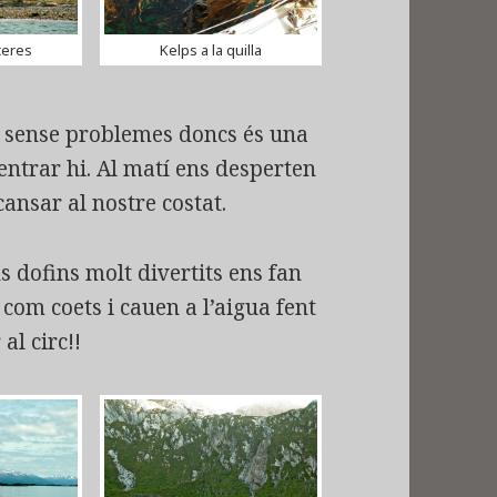
ceres
Kelps a la quilla
e sense problemes doncs és una
entrar hi. Al matí ens desperten
ansar al nostre costat.
ns dofins molt divertits ens fan
 com coets i cauen a l’aigua fent
al circ!!