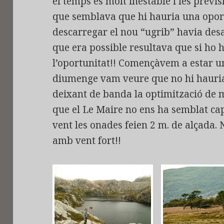
el temps és molt inestable i les previs
que semblava que hi hauria una oportu
descarregar el nou “ugrib” havia des
que era possible resultava que si ho h
l’oportunitat!! Començàvem a estar u
diumenge vam veure que no hi hauria 
deixant de banda la optimització de 
que el Le Maire no ens ha semblat ca
vent les onades feien 2 m. de alçada.
amb vent fort!!