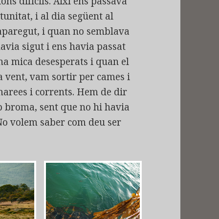
ions difícils. Així ens passava
nitat, i al dia següent al
aparegut, i quan no semblava
avia sigut i ens havia passat
na mica desesperats i quan el
vent, vam sortir per cames i
marees i corrents. Hem de dir
p broma, sent que no hi havia
 No volem saber com deu ser