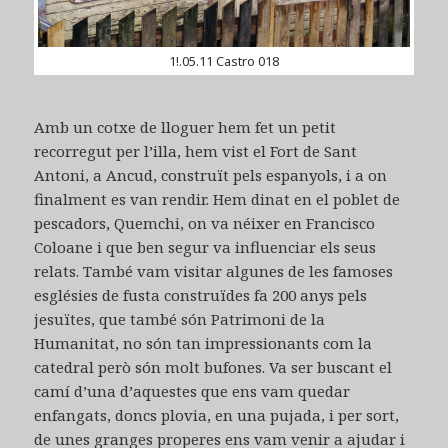
1!.05.11 Castro 018
Amb un cotxe de lloguer hem fet un petit
recorregut per l’illa, hem vist el Fort de Sant
Antoni, a Ancud, construït pels espanyols, i a on
finalment es van rendir. Hem dinat en el poblet de
pescadors, Quemchi, on va néixer en Francisco
Coloane i que ben segur va influenciar els seus
relats. També vam visitar algunes de les famoses
esglésies de fusta construïdes fa 200 anys pels
jesuïtes, que també són Patrimoni de la
Humanitat, no són tan impressionants com la
catedral però són molt bufones. Va ser buscant el
camí d’una d’aquestes que ens vam quedar
enfangats, doncs plovia, en una pujada, i per sort,
de unes granges properes ens vam venir a ajudar i