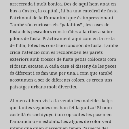
arrecerada i molt bonica. Des de aquí hem anat en
bus a Castro, la capital , hi ha una catedral de fusta
Patrimoni de la Humanitat que és impressionant .
També són curiosos els “palafitos” , les cases de
fusta dels pescadors construïdes a la ribera sobre
pilons de fusta. Pràcticament aquí com en la resta
de l’illa, totes les construccions són de fusta. També
crida l’atenció com es recobreixen les parets
exteriors amb trossos de fusta petits col·locats com
si fossin escates. A cada casa el disseny de les peces
és diferent i es fan una per una. I com que també
acostumen a ser de diferents colors, es creen uns
paisatges urbans molt divertits.
Al mercat hem vist a la venda les maleïdes kelps
que tantes vegades ens han fet la guitza! El nom
castellà és cachiyuyo i un cop cuites les posen en
l’amanida o en estofats. Les algues de color verd
intens que quan s’assequen tenen l’aspecte del