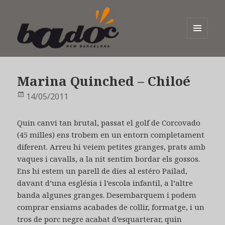
MENÚ
I
Badoc
GINYS
Marina Quinched – Chiloé
Publicat
14/05/2011
el
Quin canvi tan brutal, passat el golf de Corcovado
(45 milles) ens trobem en un entorn completament
diferent. Arreu hi veiem petites granges, prats amb
vaques i cavalls, a la nit sentim bordar els gossos.
Ens hi estem un parell de dies al estéro Pailad,
davant d’una església i l’escola infantil, a l’altre
banda algunes granges. Desembarquem i podem
comprar ensiams acabades de collir, formatge, i un
tros de porc negre acabat d’esquarterar, quin