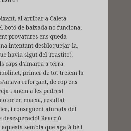
ixant, al arribar a Caleta
el botó de baixada no funciona,
fent provatures ens queda
na intentant desbloquejar-la,
ue havia sigut del Trastito).
s caps d’amarra a terra.
olinet, primer de tot treiem la
 s’anava reforçant, de cop ens
eja i anem a les pedres!
motor en marxa, resultat
ice, i consegüent aturada del
 desesperació! Reacció
, aquesta sembla que agafà bé i