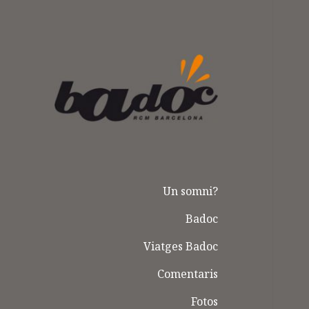
Badoc
Un somni?
Badoc
Viatges Badoc
Comentaris
Fotos