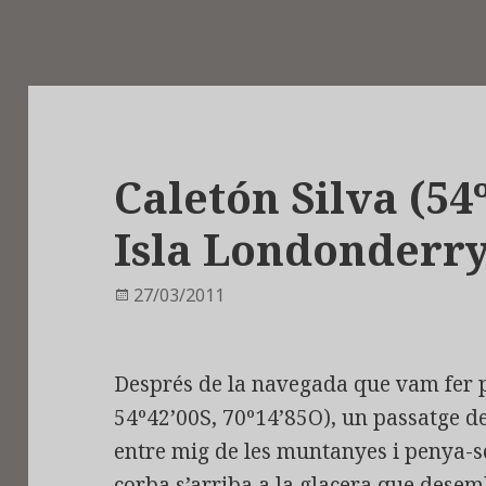
Caletón Silva (54º
Isla Londonderr
Publicat
27/03/2011
el
Després de la navegada que vam fer p
54º42’00S, 70º14’85O), un passatge de
entre mig de les muntanyes i penya-s
corba s’arriba a la glacera que desem