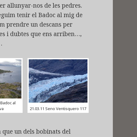
r allunyar-nos de les pedres.
eguim tenir el Badoc al mig de
cidim prendre un descans per
es i dubtes que ens arriben…,
…
 Badoc al
lva
21.03.11 Seno Ventisquero 117
 que un dels bobinats del