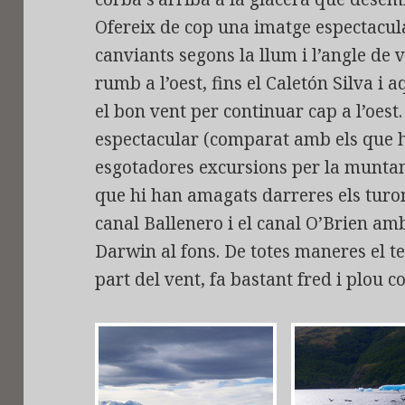
Ofereix de cop una imatge espectacula
canviants segons la llum i l’angle de 
rumb a l’oest, fins el Caletón Silva i 
el bon vent per continuar cap a l’oest
espectacular (comparat amb els que h
esgotadores excursions per la muntan
que hi han amagats darreres els turons
canal Ballenero i el canal O’Brien amb
Darwin al fons. De totes maneres el 
part del vent, fa bastant fred i plou 