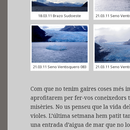
18.03.11 Brazo Sudoeste
21.03.11 Seno Vent
21.03.11 Seno Ventisquero 083
21.03.11 Seno Vent
Com que no tenim gaires coses més in
aprofitarem per fer-vos coneixedors t
misèries. No us penseu que la vida de
violes. L’última setmana hem patit ta
una entrada d’aigua de mar que no l