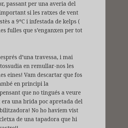
or, passant per una averia del
 important si les ratxes de vent
stès a 9ºC i infestada de kelps (
s fulles que s’enganxen per tot
esprés d’una travessa, i mai
ntossudia en remullar-nos les
 les eines! Vam descartar que fos
també en principi la
pensant que no tingués a veure
t era una brida poc apretada del
bilitzadora! No ho havíem vist
scletxa de una tapadora que hi
rastre!!