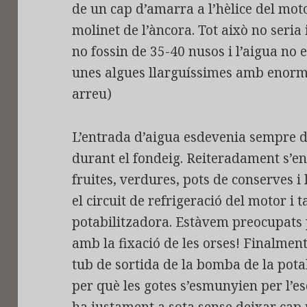
de un cap d’amarra a l’hèlice del mot
molinet de l’àncora. Tot això no seria
no fossin de 35-40 nusos i l’aigua no e
unes algues llarguíssimes amb enorme
arreu)
L’entrada d’aigua esdevenia sempre d
durant el fondeig. Reiteradament s’e
fruites, verdures, pots de conserves i
el circuit de refrigeració del motor i 
potabilitzadora. Estàvem preocupats 
amb la fixació de les orses! Finalmen
tub de sortida de la bomba de la pota
per què les gotes s’esmunyien per l’e
ha justament a sota sense deixar cap 