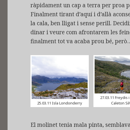
ràpidament un cap a terra per proa pe
Finalment tirant d’aquí i d’allà acons
la cala, ben lligat i sense perill. De
dinar i veure com afrontarem les fein
finalment tot va acaba prou bé, però
27.03.11 Freydis i
25.03.11 Isla Londonderry
Caleton Si
El molinet tenia mala pinta, semblava