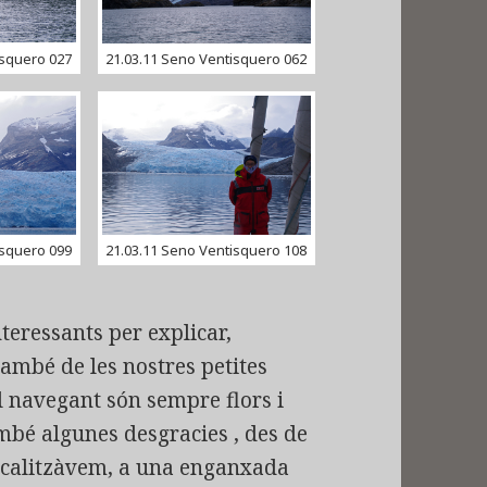
isquero 027
21.03.11 Seno Ventisquero 062
isquero 099
21.03.11 Seno Ventisquero 108
teressants per explicar,
ambé de les nostres petites
l navegant són sempre flors i
mbé algunes desgracies , des de
ocalitzàvem, a una enganxada