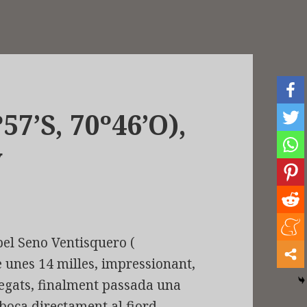
57’S, 70º46’O),
y
el Seno Ventisquero (
 unes 14 milles, impressionant,
egats, finalment passada una
boca directament al fiord .