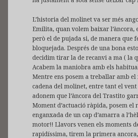
L’historia del molinet va ser més ango
Emilita, quan volem baixar l’àncora, 
però el de pujada si, de manera que 
bloquejada. Després de una bona esto
decidim tirar la de recanvi a ma ( la q
Acabem la maniobra amb els habitual
Mentre ens posem a treballar amb el m
cadena del molinet, entre tant el vent
adonem que l’àncora del Trastito garr
Moment d’actuació ràpida, posem el 
enganxada de un cap d’amarra a l’hèl
motor!! Llavors venen els moments de
rapidíssima, tirem la primera ancora