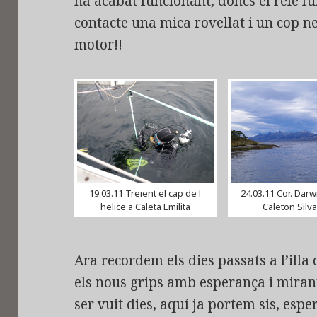
ha acabat funcionant, doncs el relé f
contacte una mica rovellat i un cop ne
motor!!
19.03.11 Treient el cap de l
24.03.11 Cor. Dar
helice a Caleta Emilita
Caleton Silv
Ara recordem els dies passats a l’illa
els nous grips amb esperança i mirant-
ser vuit dies, aquí ja portem sis, esp