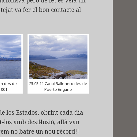
uncionava però de fet es veia un
tejat va fer el bon contacte al
win des de
25.03.11 Canal Ballenero des de
a 001
Puerto Engano
 de los Estados, obrint cada dia
los amb desil·lusió, allà van
erem no batre un nou rècord!!