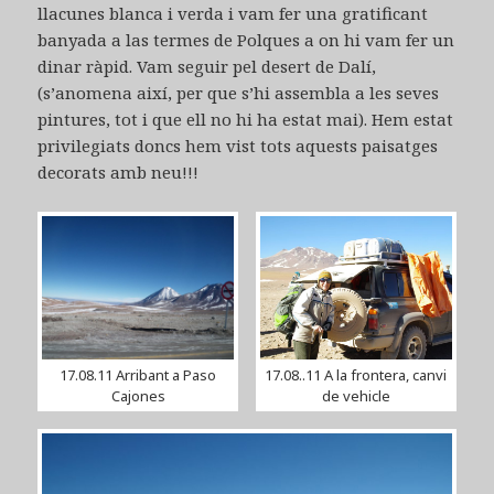
llacunes blanca i verda i vam fer una gratificant
banyada a las termes de Polques a on hi vam fer un
dinar ràpid. Vam seguir pel desert de Dalí,
(s’anomena així, per que s’hi assembla a les seves
pintures, tot i que ell no hi ha estat mai). Hem estat
privilegiats doncs hem vist tots aquests paisatges
decorats amb neu!!!
17.08.11 Arribant a Paso
17.08..11 A la frontera, canvi
Cajones
de vehicle