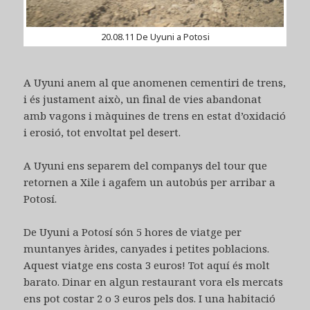
20.08.11 De Uyuni a Potosi
A Uyuni anem al que anomenen cementiri de trens,
i és justament això, un final de vies abandonat
amb vagons i màquines de trens en estat d’oxidació
i erosió, tot envoltat pel desert.
A Uyuni ens separem del companys del tour que
retornen a Xile i agafem un autobús per arribar a
Potosí.
De Uyuni a Potosí són 5 hores de viatge per
muntanyes àrides, canyades i petites poblacions.
Aquest viatge ens costa 3 euros! Tot aquí és molt
barato. Dinar en algun restaurant vora els mercats
ens pot costar 2 o 3 euros pels dos. I una habitació