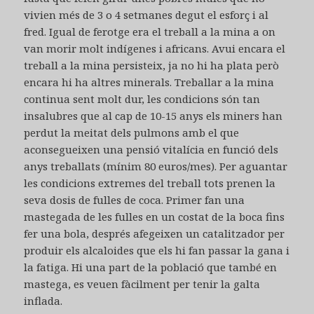
vivien més de 3 o 4 setmanes degut el esforç i al
fred. Igual de ferotge era el treball a la mina a on
van morir molt indígenes i africans. Avui encara el
treball a la mina persisteix, ja no hi ha plata però
encara hi ha altres minerals. Treballar a la mina
continua sent molt dur, les condicions són tan
insalubres que al cap de 10-15 anys els miners han
perdut la meitat dels pulmons amb el que
aconsegueixen una pensió vitalícia en funció dels
anys treballats (mínim 80 euros/mes). Per aguantar
les condicions extremes del treball tots prenen la
seva dosis de fulles de coca. Primer fan una
mastegada de les fulles en un costat de la boca fins
fer una bola, després afegeixen un catalitzador per
produir els alcaloides que els hi fan passar la gana i
la fatiga. Hi una part de la població que també en
mastega, es veuen fàcilment per tenir la galta
inflada.