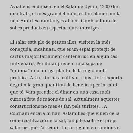
Aviat ens endinsem en el Salar de Uyuni, 12000 km
quadrats, el més gran del món, és tan blanc com la
neu. Amb les muntanyes al fons i amb la llum del
sol es produeixen espectaculars miratges.
El salar està ple de petites illes, visitem la més
coneguda, Incahuasi, que és un espai protegit de
cactus majoritàriament centenaris i en algun cas
mil•lenaris. Per dinar prenem una sopa de
“quinoa” una antiga planta de la regió molt
proteica. Ara es torna a cultivar i fins i tot s’exporta
degut a la gran quantitat de beneficis per la salut
que té. Vam prendre el dinar en una casa molt
curiosa feta de maons de sal. Actualment aquestes
construccions no més es fan pels turistes… A
Colchani encara hi han 70 famílies que viuen de la
comercialització de la sal, fan piles sobre el propi
salar perquè s’assequi i la carreguen en camions el