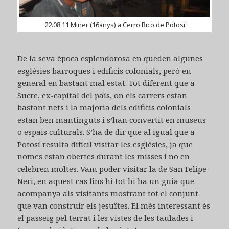
22.08.11 Miner (16anys) a Cerro Rico de Potosi
De la seva època esplendorosa en queden algunes
esglésies barroques i edificis colonials, però en
general en bastant mal estat. Tot diferent que a
Sucre, ex-capital del país, on els carrers estan
bastant nets i la majoria dels edificis colonials
estan ben mantinguts i s’han convertit en museus
o espais culturals. S’ha de dir que al igual que a
Potosí resulta difícil visitar les esglésies, ja que
nomes estan obertes durant les misses i no en
celebren moltes. Vam poder visitar la de San Felipe
Neri, en aquest cas fins hi tot hi ha un guia que
acompanya als visitants mostrant tot el conjunt
que van construir els jesuïtes. El més interessant és
el passeig pel terrat i les vistes de les taulades i