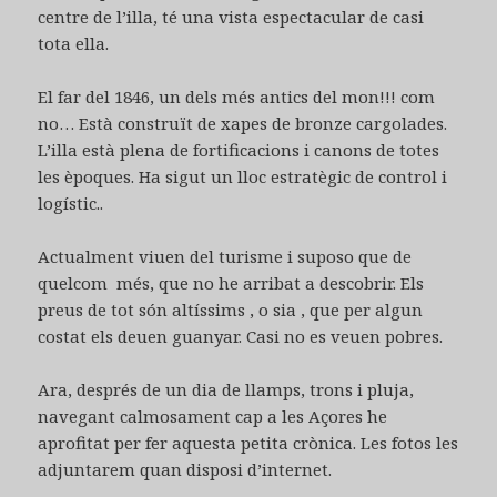
centre de l’illa, té una vista espectacular de casi
tota ella.
El far del 1846, un dels més antics del mon!!! com
no… Està construït de xapes de bronze cargolades.
L’illa està plena de fortificacions i canons de totes
les èpoques. Ha sigut un lloc estratègic de control i
logístic..
Actualment viuen del turisme i suposo que de
quelcom més, que no he arribat a descobrir. Els
preus de tot són altíssims , o sia , que per algun
costat els deuen guanyar. Casi no es veuen pobres.
Ara, després de un dia de llamps, trons i pluja,
navegant calmosament cap a les Açores he
aprofitat per fer aquesta petita crònica. Les fotos les
adjuntarem quan disposi d’internet.