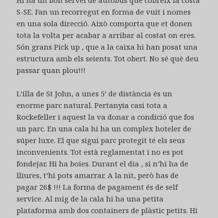
S-SE. Fan un recorregut en forma de vuit i nomes
en una sola direcció. Això comporta que et donen
tota la volta per acabar a arribar al costat on eres.
Són grans Pick up , que a la caixa hi han posat una
estructura amb els seients. Tot obert. No sé què deu
passar quan plou!!!
L’illa de St John, a unes 5’ de distància és un
enorme parc natural. Pertanyia casi tota a
Rockefeller i aquest la va donar a condició que fos
un parc. En una cala hi ha un complex hoteler de
súper luxe. El que sigui parc protegit té els seus
inconvenients. Tot està reglamentat i no es pot
fondejar. Hi ha boies. Durant el dia , si n’hi ha de
lliures, t’hi pots amarrar. A la nit, però has de
pagar 26$ !!! La forma de pagament és de self
service. Al mig de la cala hi ha una petita
plataforma amb dos containers de plàstic petits. Hi