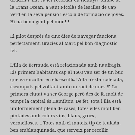
la Trans Ocean, a Sant Nicolàs de les illes de Cap
Verd en la seva pensió i escola de formació de joves.
Hi ha bona gent pel mon!!!
El pilot després de cinc dies de navegar funciona
perfectament. Gràcies al Marc pel bon diagnòstic
fet.
L’illa de Bermuda està relacionada amb naufragis.
Els primers habitants cap al 1600 van ser de un buc
que va encallar en els esculls. L’illa n’està rodejada,
escampats pel voltant amb un radi de unes 8′. La
primera ciutat va ser George però des de fa molt de
temps la capital és Hamilton. De fet, tota l’illa està
uniformement plena de cases, totes elles molt ben
pintades amb colors vius, blaus, grocs ,
vermelloses…. Totes amb el mateix tip de teulada,
ben emblanquinada, que serveix per recollir