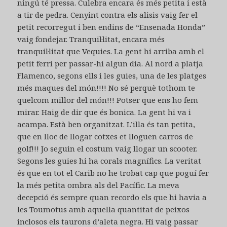
ningú té pressa. Culebra encara és més petita i està
a tir de pedra. Cenyint contra els alisis vaig fer el
petit recorregut i ben endins de “Ensenada Honda”
vaig fondejar. Tranquil·litat, encara més
tranquil·litat que Vequies. La gent hi arriba amb el
petit ferri per passar-hi algun dia. Al nord a platja
Flamenco, segons ells i les guies, una de les platges
més maques del món!!!! No sé perquè tothom te
quelcom millor del món!!! Potser que ens ho fem
mirar. Haig de dir que és bonica. La gent hi va i
acampa. Està ben organitzat. L’illa és tan petita,
que en lloc de llogar cotxes et lloguen carros de
golf!!! Jo seguin el costum vaig llogar un scooter.
Segons les guies hi ha corals magnífics. La veritat
és que en tot el Carib no he trobat cap que poguí fer
la més petita ombra als del Pacífic. La meva
decepció és sempre quan recordo els que hi havia a
les Toumotus amb aquella quantitat de peixos
inclosos els taurons d’aleta negra. Hi vaig passar