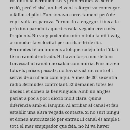
NE fins a la Bermuda. Els 5 primers dies va sortir
rodó, però el sisè, amb el vent reforçat va començar
a fallar el pilot. Funcionava correctament però de
cop i volta es parava. Tornar-lo a engegar i fins a la
pròxima parada i aquestes cada vegada eren més
freqüents. No vaig poder dormir en tota la nit i vaig
acomodar la velocitat per arribar-hi de dia.
Bermudes té un immens atol que rodeja tota l’illa i
té un canal d’entrada. Hi havia força mar de fons
travessat al canal i no sabia com aniria. Fins ara en
tots els països passats, no havia vist un control i
servei de arribada com aquí. A més de 30’ se sentia
radio Bermudes controlant. Et demanen totes les
dades i et donen la benvinguda. Amb un angles
parlat a poc a poc i dicció molt clara. Quina
diferència amb el ianquis. Al arribar al canal et fan
establir una altra vegada contacte. Si no surt ningú
et donen autorització per entrar. El canal és ample i
tot i el mar empipador que feia, no hi va haver