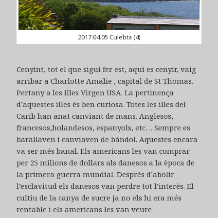
2017.04.05 Culebta (4)
Cenyint, tot el que sigui fer est, aquí es cenyir, vaig
arribar a Charlotte Amalie , capital de St Thomas.
Pertany a les illes Virgen USA. La pertinença
d’aquestes illes és ben curiosa. Totes les illes del
Carib han anat canviant de mans. Anglesos,
francesos,holandesos, espanyols, etc… Sempre es
barallaven i canviaven de bàndol. Aquestes encara
va ser més banal. Els americans les van comprar
per 25 milions de dollars als danesos a la època de
la primera guerra mundial. Després d’abolir
l’esclavitud els danesos van perdre tot l’interès. El
cultiu de la canya de sucre ja no els hi era més
rentable i els americans les van veure