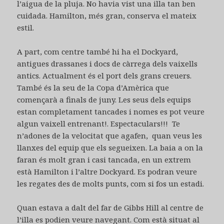
l’aigua de la pluja. No havia vist una illa tan ben
cuidada. Hamilton, més gran, conserva el mateix
estil.
A part, com centre també hi ha el Dockyard,
antigues drassanes i docs de càrrega dels vaixells
antics. Actualment és el port dels grans creuers.
També és la seu de la Copa d’Amèrica que
començarà a finals de juny. Les seus dels equips
estan completament tancades i nomes es pot veure
algun vaixell entrenant!. Espectaculars!!! Te
n’adones de la velocitat que agafen, quan veus les
llanxes del equip que els segueixen. La baia a on la
faran és molt gran i casi tancada, en un extrem
està Hamilton i l’altre Dockyard. Es podran veure
les regates des de molts punts, com si fos un estadi.
Quan estava a dalt del far de Gibbs Hill al centre de
l’illa es podien veure navegant. Com està situat al