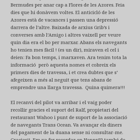
Bermudes per anar cap a Flores de les Azores. Feia
dies que hi donàvem voltes. El anticicló de les
Azores està de vacances i passen una depressió
darrera de l’altre. Baixada de arxius Grib’s i
converses amb l’Amigo i altres vaixell per veure
quin dia era el bo per marxar. Abans els navegants
ho tenien mes fàcil ! (es un dir), miraven el cel i
deien: Fa bon temps, i marxaven. Ara tenim tota la
informació però aquesta nomes et cobreix els
primers dies de travessa, i et crea dubtes que s’
afegeixen a més al neguit que tens abans de
emprendre una llarga travessa. Quina quimera!!!
El recanvi del pilot va arribar i el vaig poder
recollir gracies el suport del Ralf, propietari del
restaurant Wahoo i punt de suport de la associació
de navegants Trans Ocean. Va avançar els diners
del pagament de la duana sense ni consultar-me.
Gracies!! Em va fer recordar en Henny?? també de