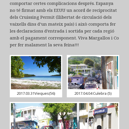
comportar certes complicacions després. Espanya
no té firmat amb els EEUU un acord de reciprocitat
dels Cruissing Permit (llibertat de circulació dels
vaixells dins d’un mateix país) i això comporta fer
les declaracions d’entrada i sortida per cada regió
amb el pagament corresponent. Viva Margallos i Co
per fer malament la seva feina!!!
2017.03.31Vieques(56)
2017.04.04 Culebra (5)