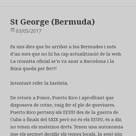
St George (Bermuda)
Publicat
03/05/2017
el
Fa uns dies que he arribat a lea Bermudes i més
d’un mes que no hi ha cap actualització de la web.
La cronista oficial se’n va anar a Barcelona i la
feina queda per fer!!!
Intentaré refer la història.
De retorn a Ponce, Puerto Rico i aprofitant que
disposava de cotxe, vaig fer el ple de queviures.
Puerto Rico pertany als EEUU des de la guerra de
Cuba a finals del SXIX però no és els EEUU, és a dir,
no tenen els mateixos drets. Tenen una autonomia
que els permet decidir els temes locals, la gent són