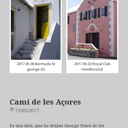
2017.05.06 Bermuda St
2017.05.02 Royal Club
george (5)
Hamilton(32)
Camí de les Açores
Publicat
17/05/2017
el
Fa uns dies, que he deixat George Town de les