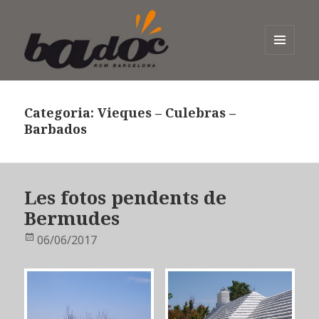
MENÚ
I
Badoc
GINYS
Categoria:
Vieques – Culebras –
Barbados
Les fotos pendents de
Bermudes
Publicat
06/06/2017
el