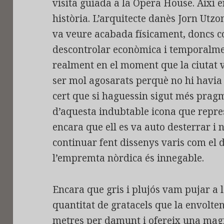
visita guiada a la Opera House. Així 
història. L’arquitecte danès Jorn Utzo
va veure acabada físicament, doncs c
descontrolar econòmica i temporalment
realment en el moment que la ciutat va
ser mol agosarats perquè no hi havia 
cert que si haguessin sigut més pragm
d’aquesta indubtable icona que repres
encara que ell es va auto desterrar i
continuar fent dissenys varis com el de
l’empremta nòrdica és innegable.
Encara que gris i plujós vam pujar a la
quantitat de gratacels que la envolte
metres per damunt i ofereix una magnif