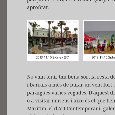
aprofitat.
2013.11.10 Sidney (37)
2013.11.10 Sidn
No vam tenir tan bona sort la resta de
i barrals a més de bufar un vent fort 
paraigües varies vegades. D’aquest die
o a visitar museus i això és el que he
Marítim, el d’Art Contemporani, galeri