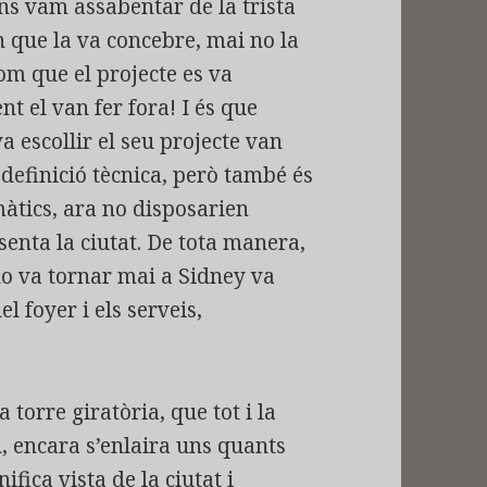
ens vam assabentar de la trista
n que la va concebre, mai no la
om que el projecte es va
 el van fer fora! I és que
 escollir el seu projecte van
definició tècnica, però també és
àtics, ara no disposarien
enta la ciutat. De tota manera,
 no va tornar mai a Sidney va
l foyer i els serveis,
 torre giratòria, que tot i la
n, encara s’enlaira uns quants
ica vista de la ciutat i