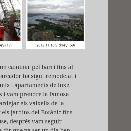
ey (17)
2013.11.10 Sidney (68)
am caminar pel barri fins al
arcador ha sigut remodelat i
ants i apartaments de luxe.
s i vam prendre la famosa
rdejar els vaixells de la
els jardins del Botànic fins
use, després vam seguir
 a dir que va ser un dia ben