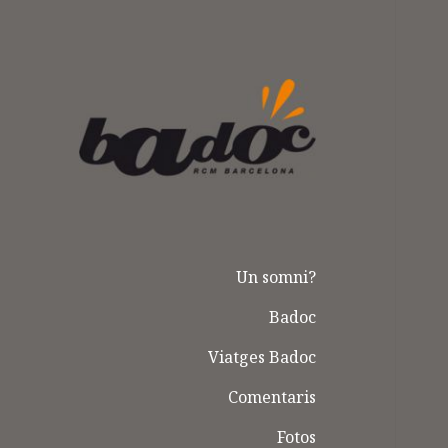
Badoc
Un somni?
Badoc
Viatges Badoc
Comentaris
Fotos