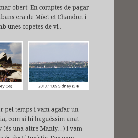
el mar obert. En comptes de pagar
 abans era de Möet et Chandon i
b unes copetes de vi .
ey (59)
2013.11.09 Sidney (54)
r pel temps i vam agafar un
dia, com si hi haguéssim anat
y (és una altre Manly…) i vam
ue és destí turístic. Ens vam