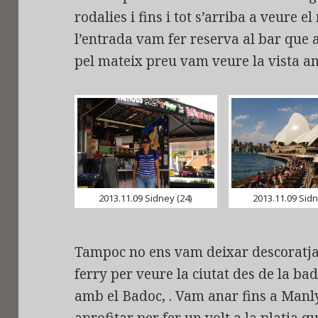
rodalies i fins i tot s’arriba a veure 
l’entrada vam fer reserva al bar que
pel mateix preu vam veure la vista am
2013.11.09 Sidney (24)
2013.11.09 Sidn
Tampoc no ens vam deixar descoratja
ferry per veure la ciutat des de la ba
amb el Badoc, . Vam anar fins a Manl
aprofitar per fer un volt a la platja q