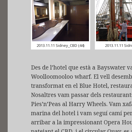
2013.11.11 Sidney_CBD (44)
2013.11.11 Sidn
Des de l’hotel que està a Bayswater v
Woolloomooloo wharf. El vell desemb
transformat en el Blue Hotel, restaur
Nosaltres vam passar dels restaurant
Pies’n’Peas al Harry Wheels. Vam xafa
marina del hotel i vam seguí camí per 
arribar a la impressionant Opera Ho
patejant el CBD, i el circular Quay, es