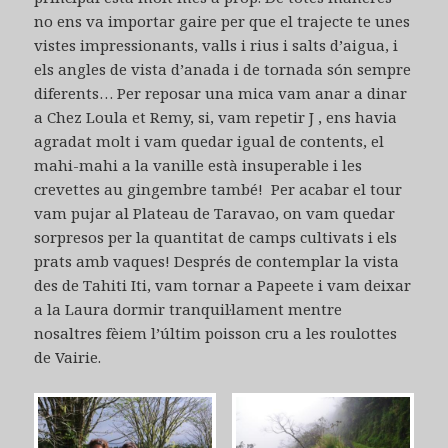
no ens va importar gaire per que el trajecte te unes
vistes impressionants, valls i rius i salts d’aigua, i
els angles de vista d’anada i de tornada són sempre
diferents… Per reposar una mica vam anar a dinar
a Chez Loula et Remy, si, vam repetir J , ens havia
agradat molt i vam quedar igual de contents, el
mahi-mahi a la vanille està insuperable i les
crevettes au gingembre també! Per acabar el tour
vam pujar al Plateau de Taravao, on vam quedar
sorpresos per la quantitat de camps cultivats i els
prats amb vaques! Després de contemplar la vista
des de Tahiti Iti, vam tornar a Papeete i vam deixar
a la Laura dormir tranquil·lament mentre
nosaltres fèiem l’últim poisson cru a les roulottes
de Vairie.