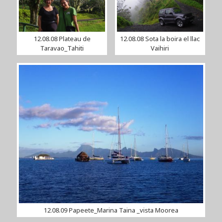
12.08.08 Plateau de
12.08.08 Sota la boira el llac
Taravao_Tahiti
Vaihiri
12.08.09 Papeete_Marina Taina _vista Moorea