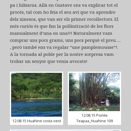
pa i hibiscus. Allà en Gustave ens va explicar tot el
procés, tal com ho feia el seu avi que va aprendre
dels xinesos, que van ser els primer recol·lectors. El
més curiós és que fan la pol·linització de les flors
manualment d’una en una!!! Naturalment vam
comprar uns pocs grams, uns pocs perquè el preu….
, però també ens va regalar “une pamplemousse”!.
A la tornada al poble per la nostre sorpresa vam
trobar un senyor que venia avocats!
12.08.15 Pointe
12.08.15 Huahine costa oest
Teapaa_Huahine 109