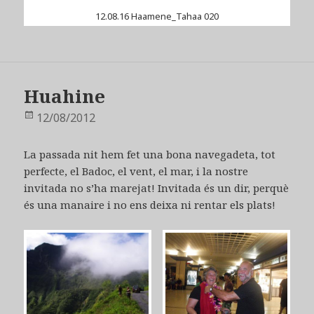
12.08.16 Haamene_Tahaa 020
Huahine
Publicat
12/08/2012
el
La passada nit hem fet una bona navegadeta, tot
perfecte, el Badoc, el vent, el mar, i la nostre
invitada no s’ha marejat! Invitada és un dir, perquè
és una manaire i no ens deixa ni rentar els plats!