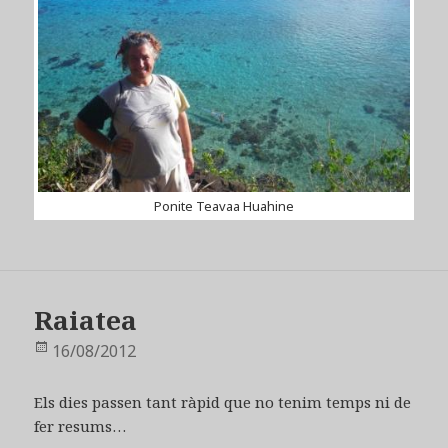
Ponite Teavaa Huahine
Raiatea
Publicat
16/08/2012
el
Els dies passen tant ràpid que no tenim temps ni de
fer resums…