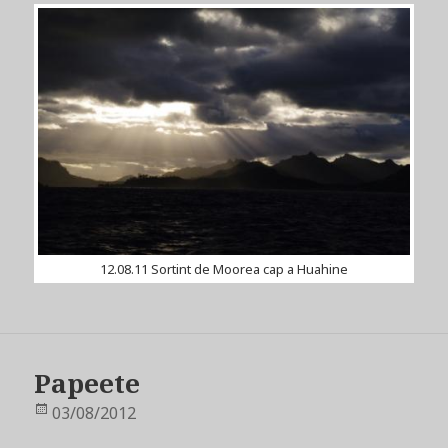
12.08.11 Sortint de Moorea cap a Huahine
Papeete
Publicat
03/08/2012
el