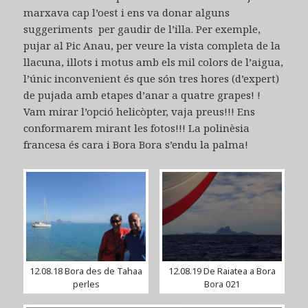
marxava cap l’oest i ens va donar alguns
suggeriments per gaudir de l’illa. Per exemple,
pujar al Pic Anau, per veure la vista completa de la
llacuna, illots i motus amb els mil colors de l’aigua,
l’únic inconvenient és que són tres hores (d’expert)
de pujada amb etapes d’anar a quatre grapes! !
Vam mirar l’opció helicòpter, vaja preus!!! Ens
conformarem mirant les fotos!!! La polinèsia
francesa és cara i Bora Bora s’endu la palma!
12.08.18 Bora des de Tahaa
12.08.19 De Raiatea a Bora
perles
Bora 021