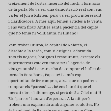
creixement de l’ostra, inserció del nucli i formació
de la perla. No va ser una demostració real com ens
va fer el Jon a Rikitea, però va ser prou interessant
i clarificadora. A més aquí tenien articles a la venta
i ens vam firar! Amb la santa paciència del capità
que no tenia ni VollDamm, ni Hinano !
Vam trobar Uturoa, la capital de Raiatea, el
dissabte a la tarda, com si estigues adormida…
Tots els negocis, botigues i restaurants, excepte els
supermercats estaven tancats!! I l’agencia de
viatges també i encara s’ha de comprar el bitllet de
tornada Bora Bora , Papeete! I a més cap
oportunitat de fer compres, aix… que no podrem
comprar els “pareos”…. , bé ens han dit que el
mercat obre el diumenge, si però de 5 a 7 del matí!!
Els “pareos” hauran d’esperar…. A la nit però
trobem una explanada amb algunes roulottes. No
és l’ambient de Papeete però mengem un Chao