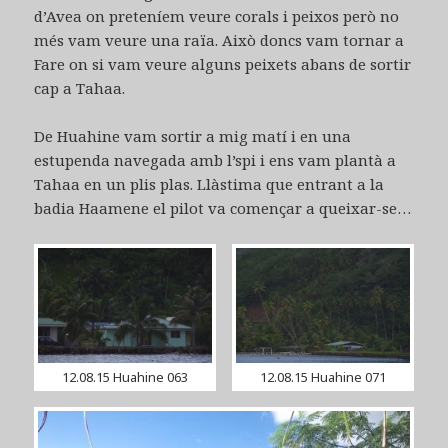
d’Avea on preteníem veure corals i peixos però no
més vam veure una raïa. Això doncs vam tornar a
Fare on si vam veure alguns peixets abans de sortir
cap a Tahaa.
De Huahine vam sortir a mig matí i en una
estupenda navegada amb l’spi i ens vam plantà a
Tahaa en un plis plas. Llàstima que entrant a la
badia Haamene el pilot va començar a queixar-se…
12.08.15 Huahine 063
12.08.15 Huahine 071