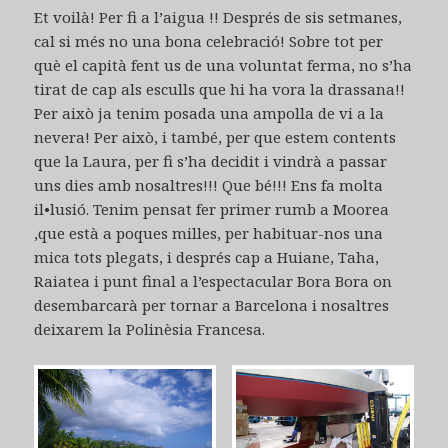
Et voilà! Per fi a l’aigua !! Després de sis setmanes,
cal si més no una bona celebració! Sobre tot per
què el capità fent us de una voluntat ferma, no s’ha
tirat de cap als esculls que hi ha vora la drassana!!
Per això ja tenim posada una ampolla de vi a la
nevera! Per això, i també, per que estem contents
que la Laura, per fi s’ha decidit i vindrà a passar
uns dies amb nosaltres!!! Que bé!!! Ens fa molta
il•lusió. Tenim pensat fer primer rumb a Moorea
,que està a poques milles, per habituar-nos una
mica tots plegats, i després cap a Huiane, Taha,
Raiatea i punt final a l’espectacular Bora Bora on
desembarcarà per tornar a Barcelona i nosaltres
deixarem la Polinèsia Francesa.