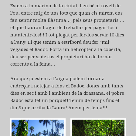
Estem a la marina de la ciutat, ben bé al rovell de
l’ou, entre mig de uns iots que quan els mirem ens
fan sentir molta llàstima…, pels seus propietaris…,
el que hauran hagut de treballar per pagar-los i
mantenir-los!!! I tot plegat per fer-los servir 10 dies
a l’any! El que tenim a estribord deu fer “mil”
vegades el Badoc. Porta un helicòpter a la coberta,
deu ser per si de cas el propietari ha de tornar
corrents a la feina…
Ara que ja estem a l’aigua podem tornar a
endreçar i netejar a fons el Badoc, doncs amb tants
dies en sec i amb l’ambient de la drassana, el pobre
Badoc està fet un porquet! Tenim de temps fins el
dia 8 que arriba la Laura! Anem per feina!!!