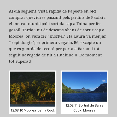
Al dia següent, vista ràpida de Papeete en bici,
comprar queviures passant pels jardins de Paofai i
el mercat municipal i sortida cap a Taina per fer
gasoil. Tarda i nit de descans abans de sortir cap a
Moorea on vam fer “snorkel” i la Laura va menjar
“ sept doigts”per primera vegada. Bé, excepte un
que es guarda de record per porta a Barna! i tot
seguit navegada de nit a Huahine!!! De moment
tot superat!!
12.08.11 Sortint de Bahia
12.08.10 Moorea_bahia Cook
Cook_Moorea