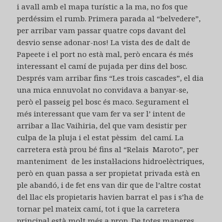
i avall amb el mapa turístic a la ma, no fos que
perdéssim el rumb. Primera parada al “belvedere”,
per arribar vam passar quatre cops davant del
desvio sense adonar-nos! La vista des de dalt de
Papeete i el port no està mal, però encara és més
interessant el camí de pujada per dins del bosc.
Després vam arribar fins “Les trois cascades”, el dia
una mica ennuvolat no convidava a banyar-se,
però el passeig pel bosc és maco. Segurament el
més interessant que vam fer va ser l’ intent de
arribar a llac Vaihiria, del que vam desistir per
culpa de la pluja i el estat pèssim del camí. La
carretera està prou bé fins al “Relais Maroto”, per
manteniment de les instal·lacions hidroelèctriques,
però en quan passa a ser propietat privada està en
ple abandó, i de fet ens van dir que de l’altre costat
del llac els propietaris havien barrat el pas i s’ha de
tornar pel mateix camí, tot i que la carretera
principal està molt més a prop. De totes maneres