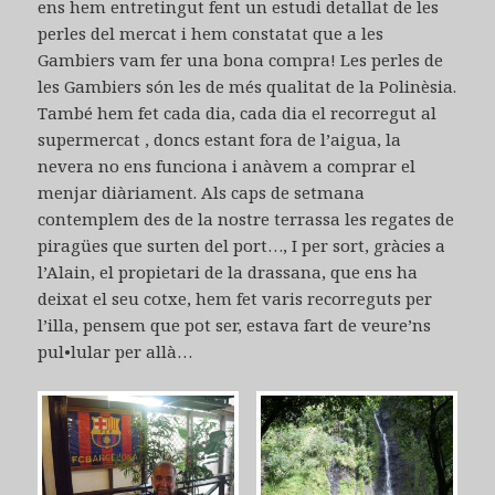
ens hem entretingut fent un estudi detallat de les
perles del mercat i hem constatat que a les
Gambiers vam fer una bona compra! Les perles de
les Gambiers són les de més qualitat de la Polinèsia.
També hem fet cada dia, cada dia el recorregut al
supermercat , doncs estant fora de l’aigua, la
nevera no ens funciona i anàvem a comprar el
menjar diàriament. Als caps de setmana
contemplem des de la nostre terrassa les regates de
piragües que surten del port…, I per sort, gràcies a
l’Alain, el propietari de la drassana, que ens ha
deixat el seu cotxe, hem fet varis recorreguts per
l’illa, pensem que pot ser, estava fart de veure’ns
pul•lular per allà…