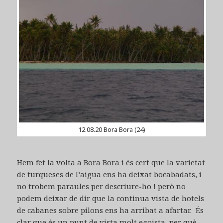
12.08.20 Bora Bora (24)
Hem fet la volta a Bora Bora i és cert que la varietat
de turqueses de l’aigua ens ha deixat bocabadats, i
no trobem paraules per descriure-ho ! però no
podem deixar de dir que la continua vista de hotels
de cabanes sobre pilons ens ha arribat a afartar. És
clar que és un punt de vista molt egoista, per què