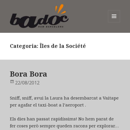
MENÚ
I
Badoc
GINYS
Categoria:
Îles de la Société
Bora Bora
Publicat
22/08/2012
el
Sniff, sniff, avui la Laura ha desembarcat a Vaitape
per agafar el taxi-boat a l’aeroport .
Els dies han passat rapidíssims! No hem parat de
fer coses però sempre queden racons per explorar…