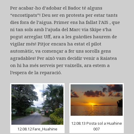
Per acabar-ho d’adobar el Badoc té alguns
“encostipats”! Deu ser en protesta per estar tants
dies fora de l’aigua. Primer ens ha fallat l’AIS , que
ni tan sols amb l’ajuda del Marc via Skipe s’ha
pogut arreglar. Uff, ara a les guàrdies haurem de
vigilar més! Pitjor encara ha estat el pilot
automàtic, va començar a fer uns sorolls gens
agradables! Per això vam decidir venir a Raiatea
on hi ha més serveis per vaixells, ara estem a
l’espera de la reparació.
12.08.13 Posta sol a Huahine
12.08.12 Fare_Huahine
007