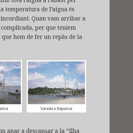
mb tota l’aigua a l’abast per
la temperatura de l’aigua és
s incordiant. Quan vam arribar a
és complicada, per que teníem
r que hem de fer un repàs de la
arica
Varada a Itaparica
am anar a descansar a la “Ilha