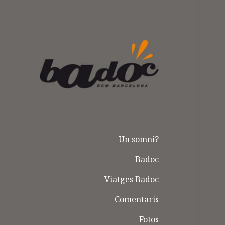
Badoc
Un somni?
Badoc
Viatges Badoc
Comentaris
Fotos