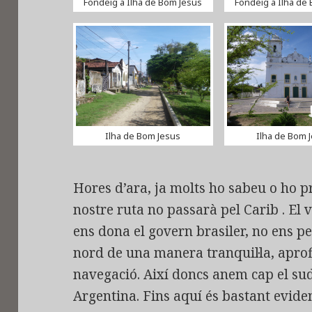
Fondeig a Ilha de Bom Jesus
Fondeig a Ilha de
Ilha de Bom Jesus
Ilha de Bom 
Hores d’ara, ja molts ho sabeu o ho p
nostre ruta no passarà pel Carib . El
ens dona el govern brasiler, no ens p
nord de una manera tranquil·la, aprofi
navegació. Així doncs anem cap el su
Argentina. Fins aquí és bastant evident