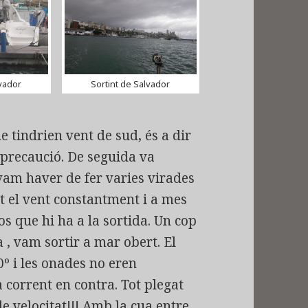
lvador
Sortint de Salvador
e tindrien vent de sud, és a dir
 precaució. De seguida va
vam haver de fer varies virades
 el vent constantment i a mes
 que hi ha a la sortida. Un cop
 , vam sortir a mar obert. El
0º i les onades no eren
 corrent en contra. Tot plegat
e velocitat!!! Amb la cua entre