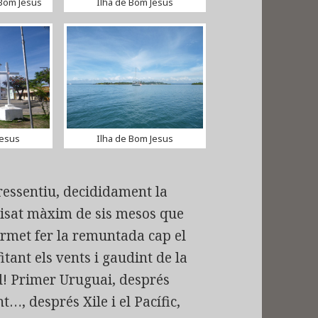
 Bom Jesus
Ilha de Bom Jesus
Jesus
Ilha de Bom Jesus
ressentiu, decididament la
 visat màxim de sis mesos que
ermet fer la remuntada cap el
tant els vents i gaudint de la
d! Primer Uruguai, després
…, després Xile i el Pacífic,