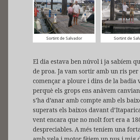
Sortint de Salvador
Sortint de Sa
El dia estava ben núvol i ja sabíem qu
de proa. Ja vam sortir amb un ris per
començar a ploure i dins de la badia 
perquè els grops ens anàvem canviant
s’ha d’anar amb compte amb els baixos
superats els baixos davant d’Itaparica
vent encara que no molt fort era a 18
despreciables. A més teníem una forta
amb vela i motor fèiem un nus i mig d