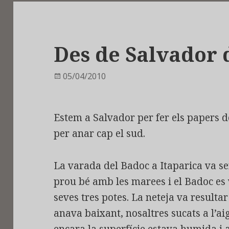
Des de Salvador 
Publicat
05/04/2010
el
Estem a Salvador per fer els papers d
per anar cap el sud.
La varada del Badoc a Itaparica va s
prou bé amb les marees i el Badoc es
seves tres potes. La neteja va resulta
anava baixant, nosaltres sucats a l’