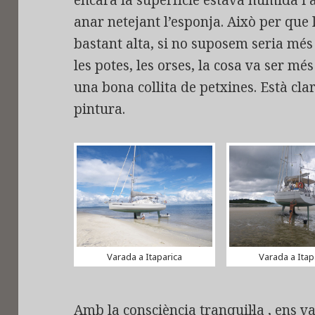
encara la superfície estava humida i a
anar netejant l’esponja. Això per que 
bastant alta, si no suposem seria mé
les potes, les orses, la cosa va ser m
una bona collita de petxines. Està cla
pintura.
Varada a Itaparica
Varada a Itap
Amb la consciència tranquil·la , ens v