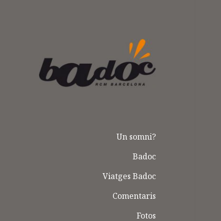
Badoc
Un somni?
Badoc
Viatges Badoc
Comentaris
Fotos