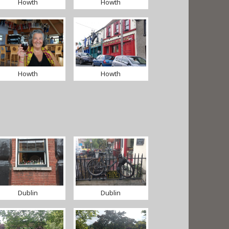
Howth
Howth
Howth
Howth
Dublin
Dublin