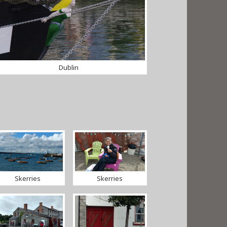
Dublin
Skerries
Skerries