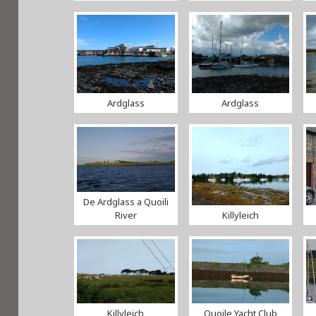
Ardglass
Ardglass
De Ardglass a Quoili
River
Killyleich
Killyleich
Quoile Yacht Club