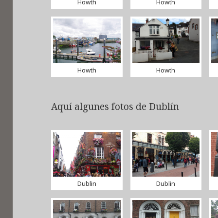
Howth
Howth
Howth
Howth
Aquí algunes fotos de Dublín
Dublin
Dublin