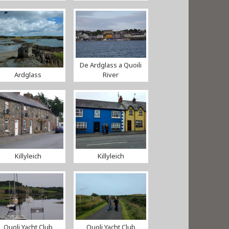
De Ardglass a Quoili
Ardglass
River
Killyleich
Killyleich
Quoli Yacht Club
Quoli Yacht Club