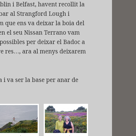
in i Belfast, havent recollit la
bar al Strangford Lough i
m que ens va deixar la boia del
en el seu Nissan Terrano vam
s possibles per deixar el Badoc a
ure res…, ara al menys deixarem
i va ser la base per anar de