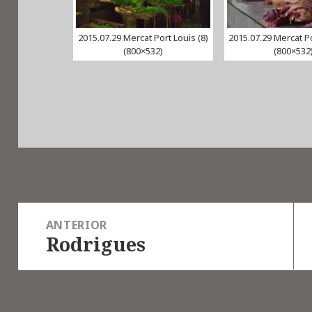
2015.07.29 Mercat Port Louis (8)
2015.07.29 Mercat Po
(800×532)
(800×532
Navegació
ANTERIOR
d'entrades
Rodrigues
Entrada
anterior: