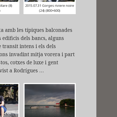
 Mare (8)
2015.07.31 Gorges riviere noire
)
(24) (800×600)
sta amb les típiques balconades
 edificis dels bancs, alguns
 transit intens i els dels
rons invadint mitja vorera i part
tos, cotxes de luxe i gent
vist a Rodrígues …