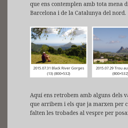
que ens contemplen amb tota mena d’u
Barcelona i de la Catalunya del nord.
2015.07.31 Black River Gorges
2015.07.29 Trou au
(13) (800×532)
(800×532
Aquí ens retrobem amb alguns dels va
que arribem i els que ja marxen per c
falten les trobades al vespre per posa