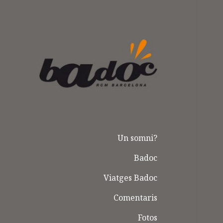
Badoc
Un somni?
Badoc
Viatges Badoc
Comentaris
Fotos