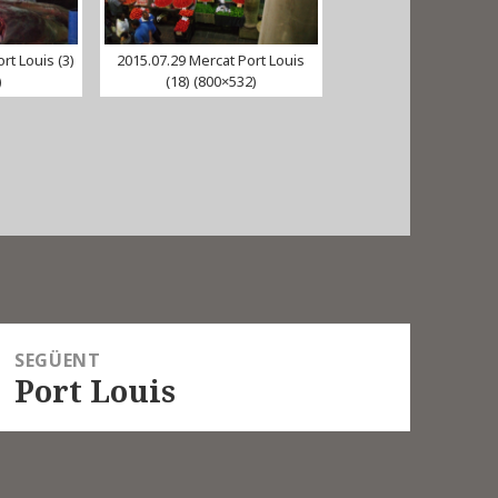
rt Louis (3)
2015.07.29 Mercat Port Louis
)
(18) (800×532)
SEGÜENT
Port Louis
Entrada
següent: