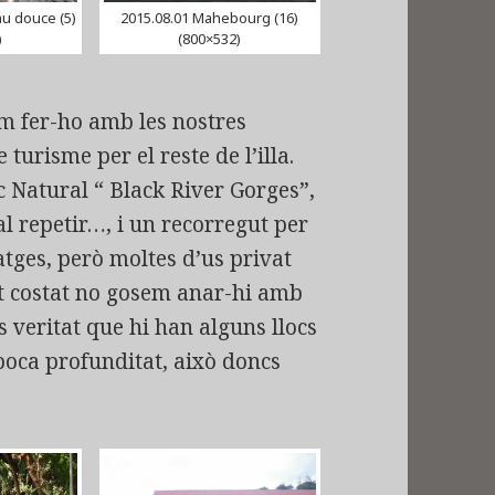
au douce (5)
2015.08.01 Mahebourg (16)
)
(800×532)
m fer-ho amb les nostres
turisme per el reste de l’illa.
 Natural “ Black River Gorges”,
l repetir…, i un recorregut per
latges, però moltes d’us privat
est costat no gosem anar-hi amb
És veritat que hi han alguns llocs
poca profunditat, això doncs