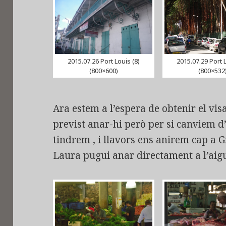
2015.07.26 Port Louis (8)
2015.07.29 Port L
(800×600)
(800×532
Ara estem a l’espera de obtenir el vi
previst anar-hi però per si canviem 
tindrem , i llavors ens anirem cap a 
Laura pugui anar directament a l’aigu