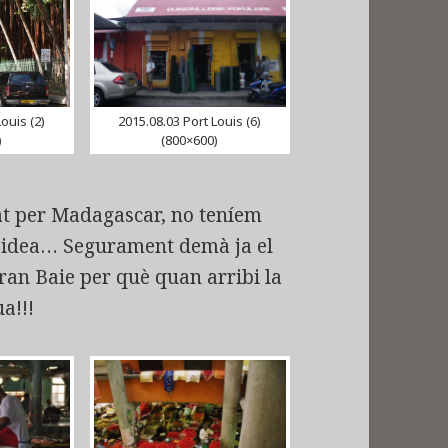
ouis (2)
2015.08.03 Port Louis (6)
)
(800×600)
sat per Madagascar, no teníem
d’idea… Segurament demà ja el
Gran Baie per què quan arribi la
a!!!