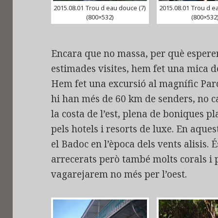
2015.08.01 Trou d eau douce (7)
2015.08.01 Trou d e
(800×532)
(800×532
Encara que no massa, per què espere
estimades visites, hem fet una mica de 
Hem fet una excursió al magnífic Parc
hi han més de 60 km de senders, no ca
la costa de l’est, plena de boniques p
pels hotels i resorts de luxe. En aqu
el Badoc en l’època dels vents alisis. 
arrecerats però també molts corals i 
vagarejarem no més per l’oest.