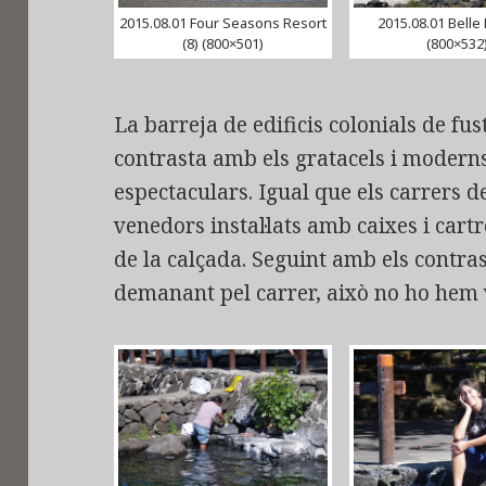
2015.08.01 Four Seasons Resort
2015.08.01 Belle
(8) (800×501)
(800×532
La barreja de edificis colonials de fu
contrasta amb els gratacels i moderns
espectaculars. Igual que els carrers de
venedors instal·lats amb caixes i cart
de la calçada. Seguint amb els contras
demanant pel carrer, això no ho hem 