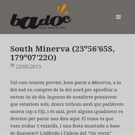
MENÚ
I
Badoc
GINYS
South Minerva (23º56’65S,
179º07’22O)
Publicat
22/05/2013
el
Tal com teníem previst, hem parat a Minerva, a la
del sud en comptes de la del nord per aprofitar a
entrar-hi de dia. Ingenus de nosaltres pensàvem
que estaríem sols, doncs tothom amb qui parlàvem
anava cap a Fiji, i és així, però alguns igualment es
desvien per parar uns dies aquí. El tema és que
vam trobar 5 vaixells, i una festa muntada a base
de llagosta!!! L’Alfredo i l’Alicia del “On verra”