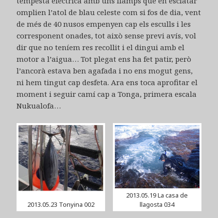
tempesta elèctrica amb uns llamps que en esclatar
omplien l’atol de blau celeste com si fos de dia, vent
de més de 40 nusos empenyen cap els esculls i les
corresponent onades, tot això sense previ avís, vol
dir que no teníem res recollit i el dingui amb el
motor a l’aigua… Tot plegat ens ha fet patir, però
l’ancorà estava ben agafada i no ens mogut gens,
ni hem tingut cap desfeta. Ara ens toca aprofitar el
moment i seguir camí cap a Tonga, primera escala
Nukualofa…
2013.05.19 La casa de
2013.05.23 Tonyina 002
llagosta 034