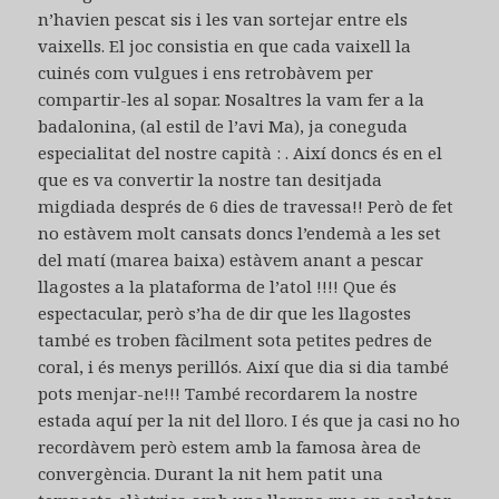
n’havien pescat sis i les van sortejar entre els
vaixells. El joc consistia en que cada vaixell la
cuinés com vulgues i ens retrobàvem per
compartir-les al sopar. Nosaltres la vam fer a la
badalonina, (al estil de l’avi Ma), ja coneguda
especialitat del nostre capità : . Així doncs és en el
que es va convertir la nostre tan desitjada
migdiada després de 6 dies de travessa!! Però de fet
no estàvem molt cansats doncs l’endemà a les set
del matí (marea baixa) estàvem anant a pescar
llagostes a la plataforma de l’atol !!!! Que és
espectacular, però s’ha de dir que les llagostes
també es troben fàcilment sota petites pedres de
coral, i és menys perillós. Així que dia si dia també
pots menjar-ne!!! També recordarem la nostre
estada aquí per la nit del lloro. I és que ja casi no ho
recordàvem però estem amb la famosa àrea de
convergència. Durant la nit hem patit una