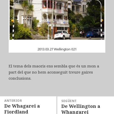
2013.03.27 Wellington 021
El tema dels maoris ens sembla que és un mon a
part del que no hem aconseguit treure gaires
conclusions.
Navegació
ANTERIOR
SEGÜENT
De Whagarei a
d'entrades
De Wellington a
Entrada
Entrada
Fiordland
Whangarei
anterior:
següent: