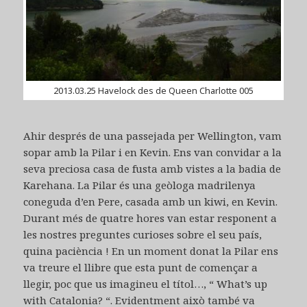
2013.03.25 Havelock des de Queen Charlotte 005
Ahir després de una passejada per Wellington, vam
sopar amb la Pilar i en Kevin. Ens van convidar a la
seva preciosa casa de fusta amb vistes a la badia de
Karehana. La Pilar és una geòloga madrilenya
coneguda d’en Pere, casada amb un kiwi, en Kevin.
Durant més de quatre hores van estar responent a
les nostres preguntes curioses sobre el seu país,
quina paciència ! En un moment donat la Pilar ens
va treure el llibre que esta punt de començar a
llegir, poc que us imagineu el títol…, “ What’s up
with Catalonia? “. Evidentment això també va