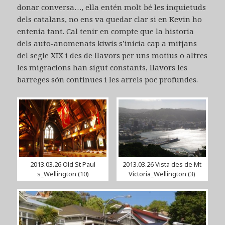
donar conversa…, ella entén molt bé les inquietuds
dels catalans, no ens va quedar clar si en Kevin ho
entenia tant. Cal tenir en compte que la historia
dels auto-anomenats kiwis s’inicia cap a mitjans
del segle XIX i des de llavors per uns motius o altres
les migracions han sigut constants, llavors les
barreges són continues i les arrels poc profundes.
2013.03.26 Old St Paul
2013.03.26 Vista des de Mt
s_Wellington (10)
Victoria_Wellington (3)