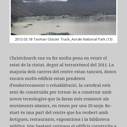
2013.03.18 Tasman Glacier Track_Aoraki National Park (13)
Christchurch ens va fer molta pena en veure el
estat de la ciutat, degut al terratrèmol del 2011. La
majoria dels carrers del centre estan tancats, doncs
encara molts edificis estan pendents
d’enderrocament o rehabilitació, la catedral està
sent de-construida per tornar-la a construir amb
noves tecnologies que la faran més resistent als
moviments sísmics, en tenen per uns 20 anys. Re-
start és una part del centre que ha reobert amb
botigues, restaurants, exposicions i la biblioteca
pública. Són bastant curiosos el edificis construïts a