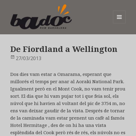
MENÚ
I
Badoc
GINYS
De Fiordland a Wellington
Publicat
27/03/2013
el
Dos dies vam estar a Omarama, esperant que
millorés el temps per anar al Aoraki National Park.
Igualment però en el Mont Cook, no vam tenir prou
sort. El dia que hi vam pujar tot i que feia sol, els
núvol que hi havien al voltant del pic de 3754 m, no
ens van deixar gaudir de la vista. Després de tornar
de la caminada vam estar prenent un cafè al famós
Hotel Hermitage , des de on hi ha una vista
esplèndida del Cook però rés de rés, els núvols no es