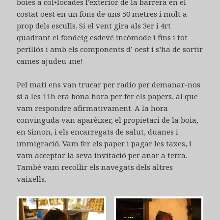
boies a col•locades l’exterior de la barrera en el
costat oest en un fons de uns 50 metres i molt a
prop dels esculls. Si el vent gira als 3er i 4rt
quadrant el fondeig esdevé incòmode i fins i tot
perillós i amb els components d’ oest i s’ha de sortir
cames ajudeu-me!
Pel matí ens van trucar per radio per demanar-nos
si a les 11h era bona hora per fer els papers, al que
vam respondre afirmativament. A la hora
convinguda van aparèixer, el propietari de la boia,
en Simon, i els encarregats de salut, duanes i
immigració. Vam fer els paper i pagar les taxes, i
vam acceptar la seva invitació per anar a terra.
També vam recollir els navegats dels altres
vaixells.