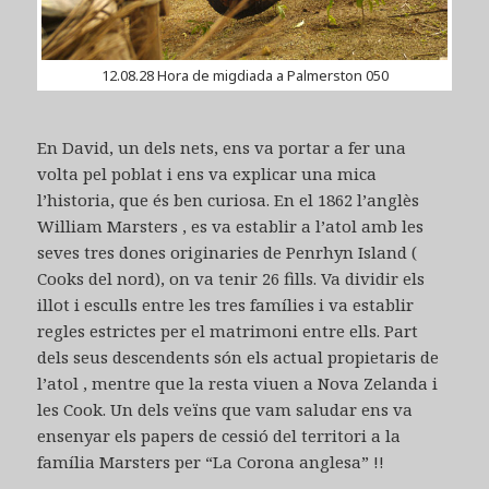
12.08.28 Hora de migdiada a Palmerston 050
En David, un dels nets, ens va portar a fer una
volta pel poblat i ens va explicar una mica
l’historia, que és ben curiosa. En el 1862 l’anglès
William Marsters , es va establir a l’atol amb les
seves tres dones originaries de Penrhyn Island (
Cooks del nord), on va tenir 26 fills. Va dividir els
illot i esculls entre les tres famílies i va establir
regles estrictes per el matrimoni entre ells. Part
dels seus descendents són els actual propietaris de
l’atol , mentre que la resta viuen a Nova Zelanda i
les Cook. Un dels veïns que vam saludar ens va
ensenyar els papers de cessió del territori a la
família Marsters per “La Corona anglesa” !!