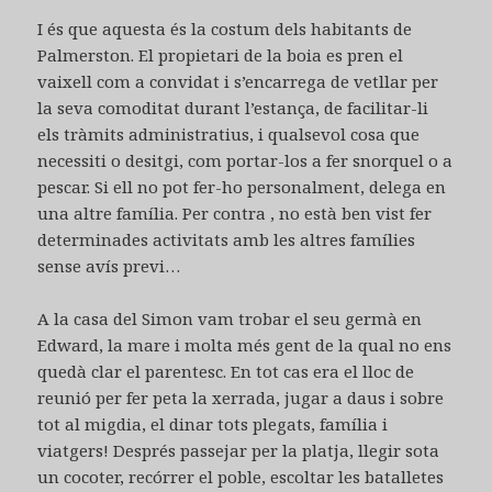
I és que aquesta és la costum dels habitants de
Palmerston. El propietari de la boia es pren el
vaixell com a convidat i s’encarrega de vetllar per
la seva comoditat durant l’estança, de facilitar-li
els tràmits administratius, i qualsevol cosa que
necessiti o desitgi, com portar-los a fer snorquel o a
pescar. Si ell no pot fer-ho personalment, delega en
una altre família. Per contra , no està ben vist fer
determinades activitats amb les altres famílies
sense avís previ…
A la casa del Simon vam trobar el seu germà en
Edward, la mare i molta més gent de la qual no ens
quedà clar el parentesc. En tot cas era el lloc de
reunió per fer peta la xerrada, jugar a daus i sobre
tot al migdia, el dinar tots plegats, família i
viatgers! Després passejar per la platja, llegir sota
un cocoter, recórrer el poble, escoltar les batalletes