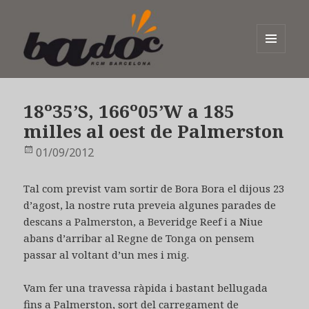
MENÚ
I
Badoc
GINYS
18º35’S, 166º05’W a 185
milles al oest de Palmerston
Publicat
01/09/2012
el
Tal com previst vam sortir de Bora Bora el dijous 23
d’agost, la nostre ruta preveia algunes parades de
descans a Palmerston, a Beveridge Reef i a Niue
abans d’arribar al Regne de Tonga on pensem
passar al voltant d’un mes i mig.
Vam fer una travessa ràpida i bastant bellugada
fins a Palmerston, sort del carregament de