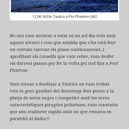
12.06.18 De Tautira a Pto Phaeton 062
No ens vam arriscar a estar ni un sol dia més amb
aquest xivarri i com que sembla que s’ha està fent
un costum canviar els plans contínuament, i
aprofitant els consells que vam rebre, vam desfer
els darrers passos per fer la volta pel sud fins a Port
Phaeton.
Vam tornar a fondejar a Tautira on vam trobar
tota la gent gaudint del diumenge fent picnic a la
platja de sorra negra i competint amb les seves
característiques piragües polinèsies, vam constatar
que són realment ràpids amb un que remava en
paral•lel al Badoc!!