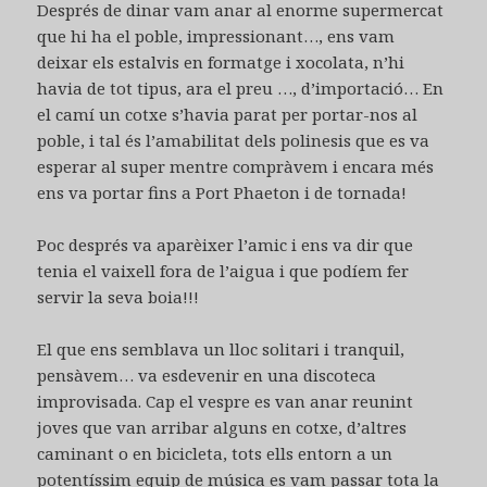
Després de dinar vam anar al enorme supermercat
que hi ha el poble, impressionant…, ens vam
deixar els estalvis en formatge i xocolata, n’hi
havia de tot tipus, ara el preu …, d’importació… En
el camí un cotxe s’havia parat per portar-nos al
poble, i tal és l’amabilitat dels polinesis que es va
esperar al super mentre compràvem i encara més
ens va portar fins a Port Phaeton i de tornada!
Poc després va aparèixer l’amic i ens va dir que
tenia el vaixell fora de l’aigua i que podíem fer
servir la seva boia!!!
El que ens semblava un lloc solitari i tranquil,
pensàvem… va esdevenir en una discoteca
improvisada. Cap el vespre es van anar reunint
joves que van arribar alguns en cotxe, d’altres
caminant o en bicicleta, tots ells entorn a un
potentíssim equip de música es vam passar tota la