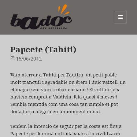
MENÚ
I
Badoc
GINYS
Papeete (Tahiti)
Publicat
16/06/2012
el
Vam aterrar a Tahiti per Tautira, un petit poble
molt tranquil i agradable on érem l’únic vaixell. En
el magatzem vam trobar ensiams! Els últims els
havíem comprat a Valdivia, feia quasi 4 mesos!!
Sembla mentida com una cosa tan simple et pot
dona força alegria en un moment donat.
Teníem la intenció de seguir per la costa est fins a
Papeete per fer una entrada suau a la civilització