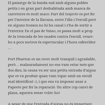
El paisatge de la banda sud amb alguns pobles
petits i en gran part deshabitada amb manca de
carreteres és molt maco. Part del trajecte es pot fer
per l’interior de la llacuna, entre l’illa i l’escull però
en alguns trossos no hi ha canal i s’ha de sortir a
l’exterior. En el pas de Vaiao, es passa molt a prop
de la trencada de les onades contra l’escull, veure-
ho a pocs metros és espectacular i l’hora esfereïdor
…
Port Phaeton es un recer molt tranquil i agradable,
però… malauradament no ens vam estar més que
dos dies, la causa va ser una petita entrada d’aigua
que es va produir quan vam topar amb un escull
mal identificat:-(, i que ens va imposar anar a
Papeete per fer la reparació. Un altre cop canvi de
plans, aquesta sense voler-ho!
A pesar de que l’entrada d’aigua no és important,