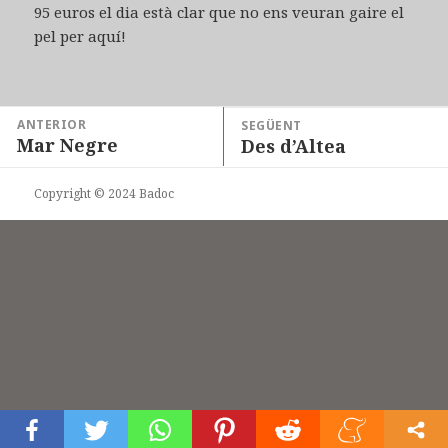
95 euros el dia està clar que no ens veuran gaire el
pel per aquí!
Navegació
ANTERIOR
SEGÜENT
Mar Negre
d'entrades
Des d’Altea
Entrada
Entrada
anterior:
següent:
Copyright © 2024 Badoc