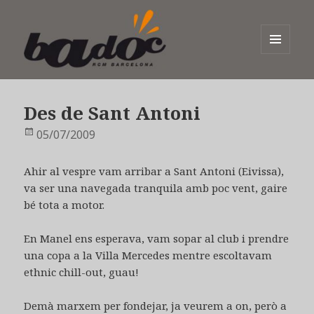
MENÚ
I
Badoc
GINYS
Des de Sant Antoni
Publicat
05/07/2009
el
Ahir al vespre vam arribar a Sant Antoni (Eivissa),
va ser una navegada tranquila amb poc vent, gaire
bé tota a motor.
En Manel ens esperava, vam sopar al club i prendre
una copa a la Villa Mercedes mentre escoltavam
ethnic chill-out, guau!
Demà marxem per fondejar, ja veurem a on, però a