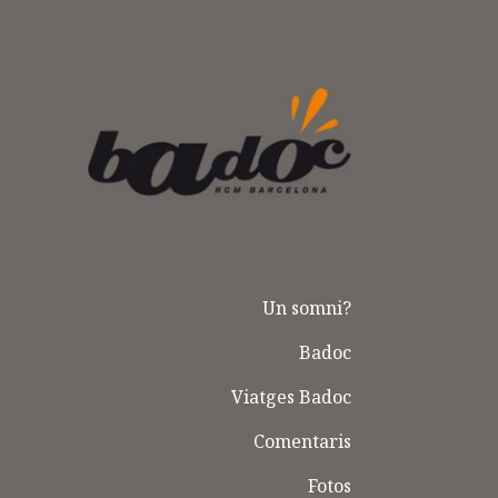
Badoc
Un somni?
Badoc
Viatges Badoc
Comentaris
Fotos